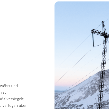
ewährt und
n zu
X6K versiegelt,
d verfügen über