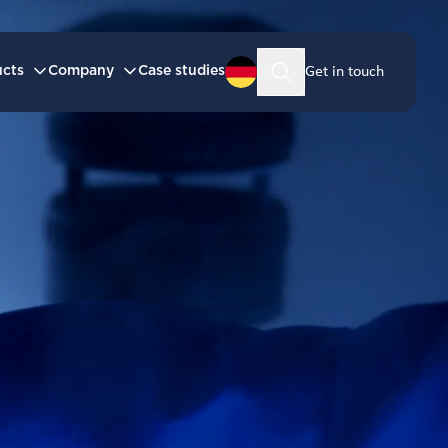
ucts
Company
Case studies
Get in touch