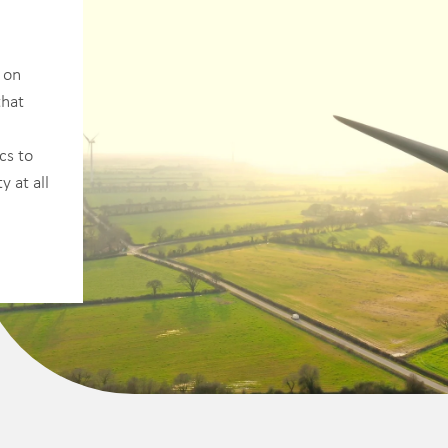
 on
that
cs to
y at all