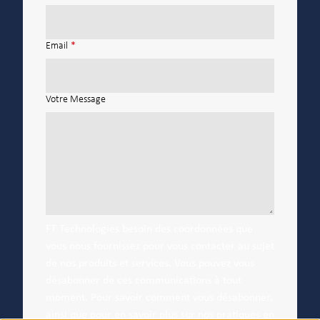
Email
*
Votre Message
FT Technologies besoin des coordonnées que
vous nous fournissez pour vous contacter au sujet
de nos produits et services. Vous pouvez vous
désabonner de ces communications à tout
moment. Pour savoir comment vous désabonner,
ainsi que pour en savoir plus sur nos pratiques en