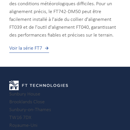
des conditions météorologiques difficiles. Pour un
alignement précis, le FT742-DM50 peut être
facilement installé à l'aide du collier d'alignement
FT039 et de l'outil d'alignement FT040, garantissant
des performances fiables et précises sur le terrain.
Voir la série FT7
Sunbury House
Brooklands Close
Sunbury-on-Thames
TW16 7DX
Royaume-Uni