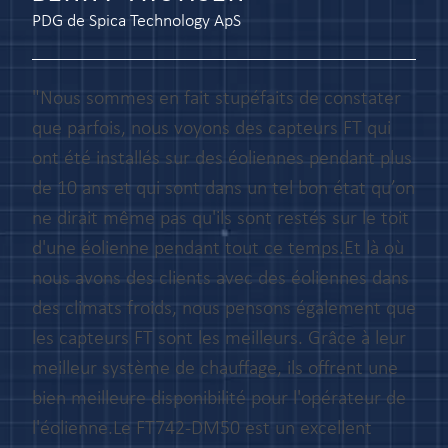
PDG de Spica Technology ApS
"Nous sommes en fait stupéfaits de constater
que parfois, nous voyons des capteurs FT qui
ont été installés sur des éoliennes pendant plus
de 10 ans et qui sont dans un tel bon état qu’on
ne dirait même pas qu'ils sont restés sur le toit
d'une éolienne pendant tout ce temps.Et là où
nous avons des clients avec des éoliennes dans
des climats froids, nous pensons également que
les capteurs FT sont les meilleurs. Grâce à leur
meilleur système de chauffage, ils offrent une
bien meilleure disponibilité pour l'opérateur de
l'éolienne.Le FT742-DM50 est un excellent