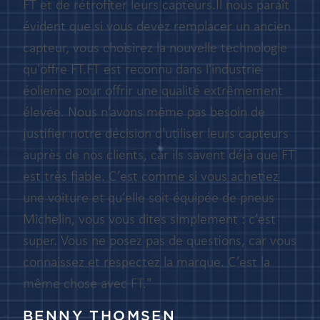
FT et de rétrofiter leurs capteurs.Il nous paraît
évident que si vous devez remplacer un ancien
capteur, vous choisirez la nouvelle technologie
qu'offre FT.FT est reconnu dans l'industrie
éolienne pour offrir une qualité extrêmement
élevée. Nous n’avons même pas besoin de
justifier notre décision d'utiliser leurs capteurs
auprès de nos clients, car ils savent déjà que FT
est très fiable. C’est comme si vous achetiez
une voiture et qu’elle soit équipée de pneus
Michelin, vous vous dites simplement : c’est
super. Vous ne posez pas de questions, car vous
connaissez et respectez la marque. C’est la
même chose avec FT."
BENNY THOMSEN