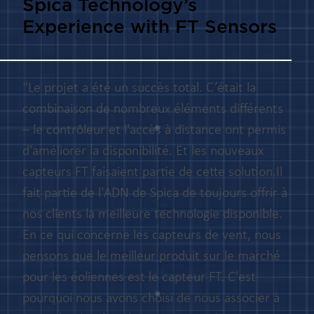
Spica Technology’s
Experience with FT Sensors
“Le projet a été un succès total. C’était la
combinaison de nombreux éléments différents
– le contrôleur et l'accès à distance ont permis
d'améliorer la disponibilité. Et les nouveaux
capteurs FT faisaient partie de cette solution.Il
fait partie de l'ADN de Spica de toujours offrir à
nos clients la meilleure technologie disponible.
En ce qui concerne les capteurs de vent, nous
pensons que le meilleur produit sur le marché
pour les éoliennes est le capteur FT. C'est
pourquoi nous avons choisi de nous associer à